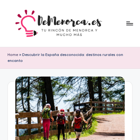
Skip
to
content
D
Tu
rincón
e
Home
»
Descubrir la España desconocida: destinos rurales con
de
encanto
M
Menorca
y
e
mucho
n
más
o
r
c
a
.