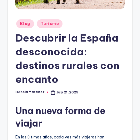
e
s
Posted
Blog
Turismo
in
Descubrir la España
desconocida:
destinos rurales con
encanto
Isabela Martínez
July 21, 2025
Posted
by
Una nueva forma de
viajar
En los últimos años, cada vez más viajeros han