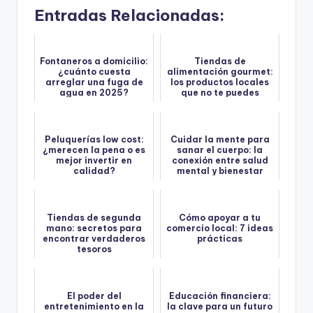
Entradas Relacionadas:
Fontaneros a domicilio:
Tiendas de
¿cuánto cuesta
alimentación gourmet:
arreglar una fuga de
los productos locales
agua en 2025?
que no te puedes
perder
Peluquerías low cost:
Cuidar la mente para
¿merecen la pena o es
sanar el cuerpo: la
mejor invertir en
conexión entre salud
calidad?
mental y bienestar
físico
Tiendas de segunda
Cómo apoyar a tu
mano: secretos para
comercio local: 7 ideas
encontrar verdaderos
prácticas
tesoros
El poder del
Educación financiera:
entretenimiento en la
la clave para un futuro